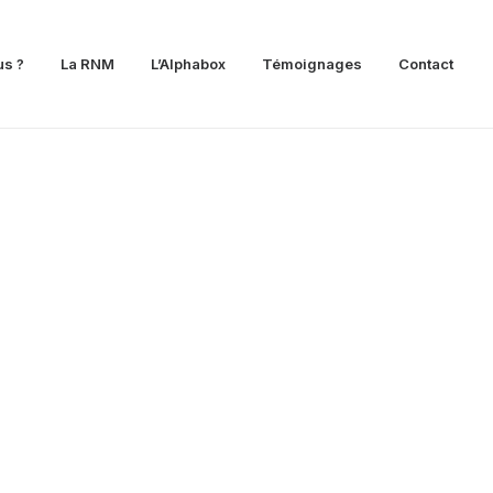
s ?
La RNM
L’Alphabox
Témoignages
Contact